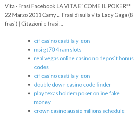
Vita · Frasi Facebook LA VITA E’ COME IL POKER**
22 Marzo 2011 Camy ... Frasi di sulla vita Lady Gaga (8
frasi) | Citazioni e frasi ...
cif casino castilla y leon
msi gt70 4 ram slots
real vegas online casino no deposit bonus
codes
cif casino castilla y leon
double down casino code finder
play texas holdem poker online fake
money
crown casino aussie millions schedule