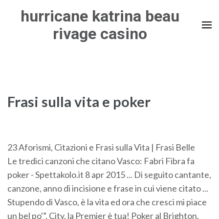
Skip
hurricane katrina beau
to
rivage casino
content
(Press
Enter)
Frasi sulla vita e poker
23 Aforismi, Citazioni e Frasi sulla Vita | Frasi Belle
Le tredici canzoni che citano Vasco: Fabri Fibra fa
poker - Spettakolo.it 8 apr 2015 ... Di seguito cantante,
canzone, anno di incisione e frase in cui viene citato ...
Stupendo di Vasco, è la vita ed ora che cresci mi piace
un bel po'”. City, la Premier è tua! Poker al Brighton,