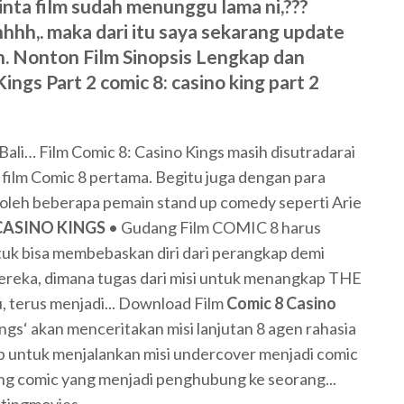
nta film sudah menunggu lama ni,???
hh,. maka dari itu saya sekarang update
in. Nonton Film Sinopsis Lengkap dan
ings Part 2 comic 8: casino king part 2
 Bali… Film Comic 8: Casino Kings masih disutradarai
 film Comic 8 pertama. Begitu juga dengan para
i oleh beberapa pemain stand up comedy seperti Arie
CASINO
KINGS
• Gudang Film COMIC 8 harus
uk bisa membebaskan diri dari perangkap demi
reka, dimana tugas dari misi untuk menangkap THE
 terus menjadi... Download Film
Comic
8
Casino
ings‘ akan menceritakan misi lanjutan 8 agen rahasia
p untuk menjalankan misi undercover menjadi comic
ng comic yang menjadi penghubung ke seorang...