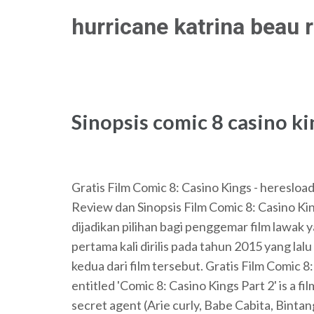
Skip
hurricane katrina beau 
to
content
(Press
Enter)
Sinopsis comic 8 casino ki
Gratis Film Comic 8: Casino Kings - heresloa
Review dan Sinopsis Film Comic 8: Casino King
dijadikan pilihan bagi penggemar film lawak ya
pertama kali dirilis pada tahun 2015 yang la
kedua dari film tersebut. Gratis Film Comic 
entitled 'Comic 8: Casino Kings Part 2' is a fil
secret agent (Arie curly, Babe Cabita, Bintan