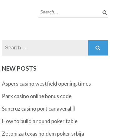
Search:
Search:
NEW POSTS
Aspers casino westfield opening times
Parx casino online bonus code
Suncruz casino port canaveral fl
How to build a round poker table
Zetoni za texas holdem poker srbija