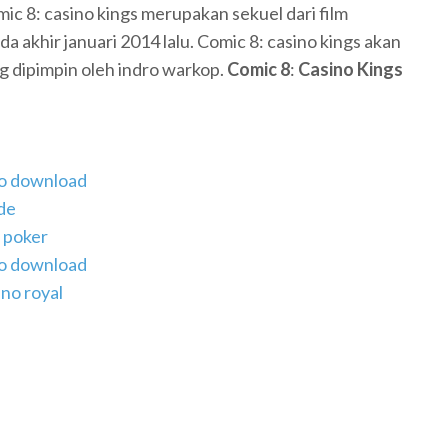
mic 8: casino kings merupakan sekuel dari film
ada akhir januari 2014 lalu. Comic 8: casino kings akan
ng dipimpin oleh indro warkop.
Comic 8
:
Casino Kings
no download
ode
 poker
no download
no royal