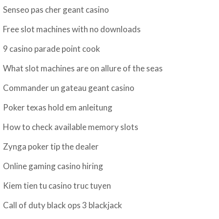
Senseo pas cher geant casino
Free slot machines with no downloads
9 casino parade point cook
What slot machines are on allure of the seas
Commander un gateau geant casino
Poker texas hold em anleitung
How to check available memory slots
Zynga poker tip the dealer
Online gaming casino hiring
Kiem tien tu casino truc tuyen
Call of duty black ops 3 blackjack