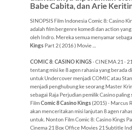
Babe Cabita, dan Arie Keriti
SINOPSIS Film Indonesia Comic 8: Casino Kin
adalah film bergenre komedi dan action yang
oleh Indro. Mereka semua menyamar sebagai
Kings
Part 2 ( 2016 ) Movie ...
COMIC 8
:
CASINO KINGS
- CINEMA 21 - 21
tentang misi ke 8 agen rahasia yang bera
untuk Undercover menjadi COMIC atau Stan
menjadi penghubung ke seorang Master Kri
sebagai Raja Perjudian pemilik Casino paling
Film
Comic 8 Casino Kings
(2015) - Marcus Re
akan menceritakan misi lanjutan 8 agen raha
untuk. Nonton Film Comic 8: Casino Kings P
Cinema 21 Box Office Movies 21 Subtitle In