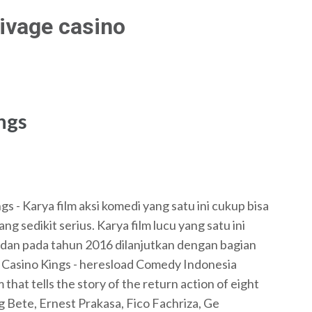
rivage casino
ngs
d
s - Karya film aksi komedi yang satu ini cukup bisa
ng sedikit serius. Karya film lucu yang satu ini
lu dan pada tahun 2016 dilanjutkan dengan bagian
8: Casino Kings - heresload Comedy Indonesia
m that tells the story of the return action of eight
g Bete, Ernest Prakasa, Fico Fachriza, Ge