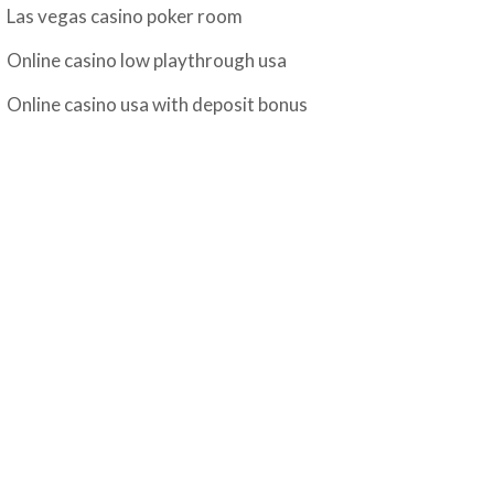
Las vegas casino poker room
Online casino low playthrough usa
Online casino usa with deposit bonus