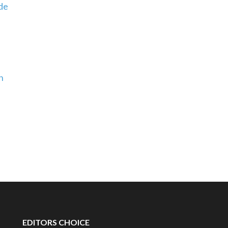
ode
h
EDITORS CHOICE