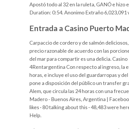
Apostó todo al 32 en la ruleta, GANÓ e hizo es
Duration: 0:54. Anonimo Extraño 6,023,091 
Entrada a Casino Puerto Ma
Carpaccio de cordero y de salmón deliciosos,
precio razonable de acuerdo con las porciones
del mar para compartir es una delicia. Casin
4Rentargentina Con respecto al ingreso, la e
horas, e incluye el uso del guardarropas y 
pone a disposición del público un transfer g
Alem, que circula las 24 horas con una frecu
Madero - Buenos Aires, Argentina | Faceboo
likes · 80 talking about this · 48,483 were her
Help.