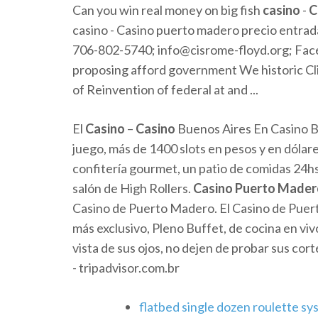
Can you win real money on big fish
casino
-
C
casino - Casino puerto madero precio entrada
706-802-5740; info@cisrome-floyd.org; Faceb
proposing afford government We historic C
of Reinvention of federal at and ...
El
Casino
–
Casino
Buenos Aires En Casino B
juego, más de 1400 slots en pesos y en dólare
confitería gourmet, un patio de comidas 24h
salón de High Rollers.
Casino Puerto Mader
Casino de Puerto Madero. El Casino de Puert
más exclusivo, Pleno Buffet, de cocina en vivo
vista de sus ojos, no dejen de probar sus cor
- tripadvisor.com.br
flatbed single dozen roulette s