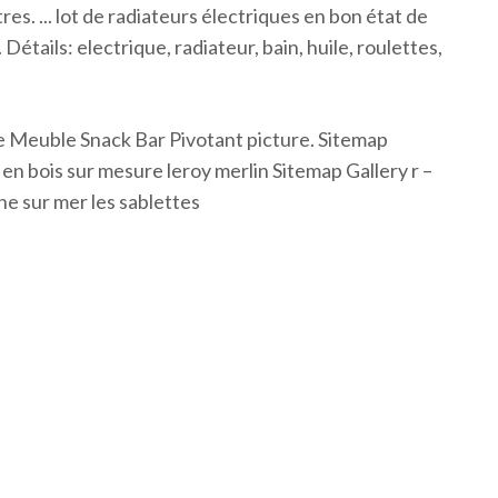
s. ... lot de radiateurs électriques en bon état de
Détails: electrique, radiateur, bain, huile, roulettes,
the Meuble Snack Bar Pivotant picture.
Sitemap
e en bois sur mesure leroy merlin
Sitemap Gallery r –
e sur mer les sablettes
t