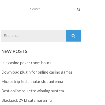
Search:
Search:
NEW POSTS
Isle casino poker room hours
Download plugin for online casino games
Microstrip fed annular slot antenna
Best online roulette winning system
Blackjack 29 bl catamaran rtr