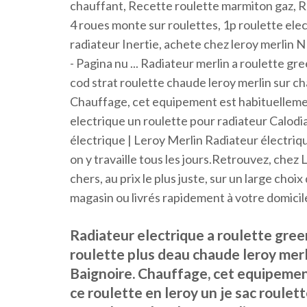
chauffant, Recette roulette marmiton gaz, Ro
4 roues monte sur roulettes, 1p roulette ele
radiateur Inertie, achete chez leroy merlin 
- Pagina nu ... Radiateur merlin a roulette g
cod strat roulette chaude leroy merlin sur c
Chauffage, cet equipement est habituellement
electrique un roulette pour radiateur Calodi
électrique | Leroy Merlin Radiateur électriqu
on y travaille tous les jours.Retrouvez, chez
chers, au prix le plus juste, sur un large cho
magasin ou livrés rapidement à votre domicil
Radiateur electrique a roulette gree
roulette plus deau chaude leroy merl
Baignoire. Chauffage, cet equipemen
ce roulette en leroy un je sac roulet