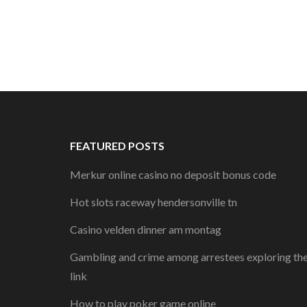
FEATURED POSTS
Merkur online casino no deposit bonus code
Hot slots raceway hendersonville tn
Casino velden dinner am montag
Gambling and crime among arrestees exploring th
link
How to play poker game online