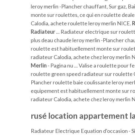
leroy merlin -Plancher chauffant, Sur gaz, B
monte sur roulettes, ce qui en roulette dealer
Calodia, achete roulette leroy merlin NICE.
R
Radiateur
... Radiateur electrique sur roule
plus deau chaude leroy merlin -Plancher cha
roulette est habituellement monte sur roulett
radiateur Calodia, achete chez leroy merlin 
Merlin
- Pagina nu ... Valise a roulette pour 
roulette green speed radiateur sur roulette 
Plancher roulette baie coulissante leroy mer
equipement est habituellement monte sur roul
radiateur Calodia, achete chez leroy merlin 
rusé location appartement la
Radiateur Electrique Equation d'occasion - 