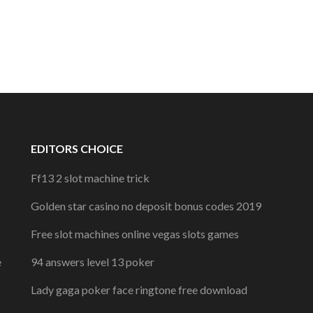
EDITORS CHOICE
Ff13 2 slot machine trick
Golden star casino no deposit bonus codes 2019
Free slot machines online vegas slots games
e
94 answers level 13 poker
Lady gaga poker face ringtone free download