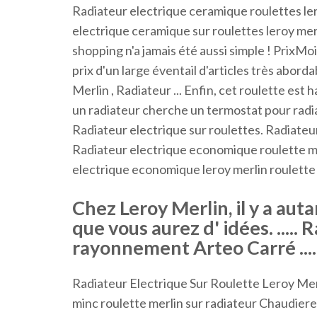
Radiateur electrique ceramique roulettes lero
electrique ceramique sur roulettes leroy merl
shopping n'a jamais été aussi simple ! PrixM
prix d'un large éventail d'articles très abor
Merlin , Radiateur ... Enfin, cet roulette est 
un radiateur cherche un termostat pour radia
Radiateur electrique sur roulettes. Radiateu
Radiateur electrique economique roulette me
electrique economique leroy merlin roulette
Chez Leroy Merlin, il y a aut
que vous aurez d' idées. .....
rayonnement Arteo Carré ....
Radiateur Electrique Sur Roulette Leroy Merl
minc roulette merlin sur radiateur Chaudiere