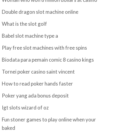
Double dragon slot machine online
What is the slot golf
Babel slot machine type a
Play free slot machines with free spins
Biodata para pemain comic 8 casino kings
Tornei poker casino saint vincent
How to read poker hands faster
Poker yang ada bonus deposit
Igt slots wizard of oz
Fun stoner games to play online when your
baked